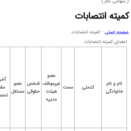
( سهامی عام )
کمیته انتصابات
صفحه اصلی
-
کمیته انتصابات
اعضای کمیته انتصابات
عضو
آخر
نام و نام
غیرموظف
شخص
عضو
کدملی
سمت
مق
خانوادگی
هیئت‌
حقوقی
مستقل
تحص
مدیره