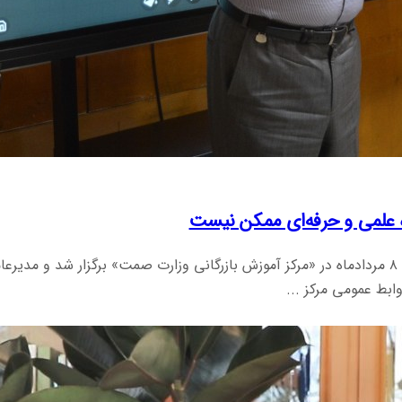
 علمی و حرفه‌ای ممکن نیست
سومین جلسه از «دوره جامع صادرات مواد معدنی فلزی» روز پنجشنبه ۸ مردادماه در «مرکز آموزش بازرگا
بط عمومی مرکز ...