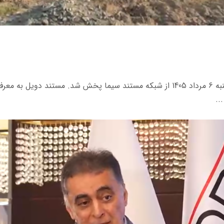
برنامه مستند «دویل» به تهیه کنندگی سید مهدی حسینی روز سه شنبه 6 مرداد 1405 از شب
..