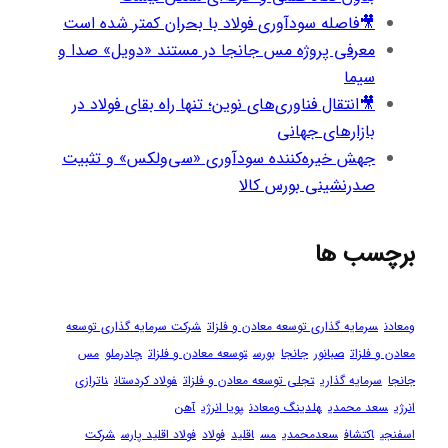
🎥فاصله سودآوری فولاد با بحران کمتر شده است
معرفی پروژه مس جانجا در مستند «دویل» صدا و
سیما
🎥انتقال فناوری‌های نوین؛ تنها راه بقای فولاد در
بازارهای جهانی
جهش خیره‌کننده سودآوری «سی‌ولکس» و تثبیت
صدرنشینی بورس کالا
برچسب ها
ومعادن
سرمایه گذاری توسعه معادن و فلزات
شرکت سرمایه گذاری توسعه
معادن و فلزات
صبانور
جانجا
بورس
توسعه معادن و فلزات
چادرملو
مس
جانجا
سرمایه گذاری
تجلی توسعه معادن و فلزات
فولاد کردستان
ناترازی
انرژی
سعد محمدی
هلدینگ ومعادن
پویا انرژی
آهن
اسفنجی
اکتشاف
سعدمحمدی
مس
اقلید
فولاد
فولاد اقلید پارس
شرکت