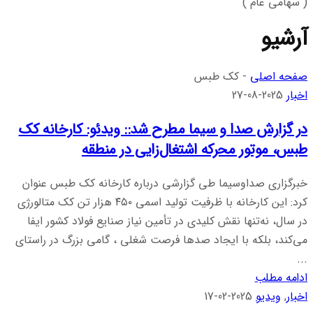
( سهامی عام )
آرشیو
صفحه اصلی
-
کک طبس
اخبار
2025-08-27
در گزارش صدا و سیما مطرح شد:: ویدئو: کارخانه کک
طبس، موتور محرکه اشتغال‌زایی در منطقه
خبرگزاری صداوسیما طی گزارشی درباره کارخانه کک طبس عنوان
کرد: این کارخانه با ظرفیت تولید اسمی ۴۵۰ هزار تن کک متالورژی
در سال، نه‌تنها نقش کلیدی در تأمین نیاز صنایع فولاد کشور ایفا
می‌کند، بلکه با ایجاد صدها فرصت شغلی ، گامی بزرگ در راستای
...
ادامه مطلب
اخبار
,
ویدیو
2025-02-17